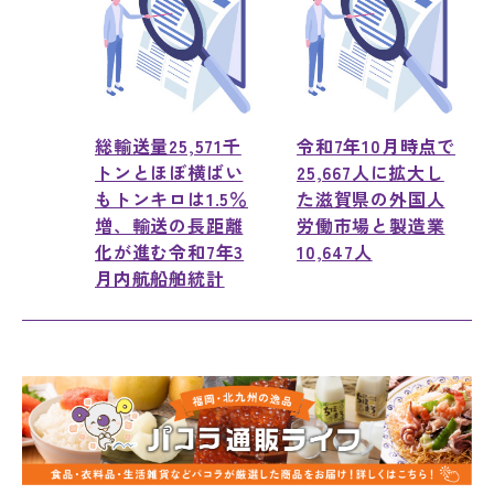
総輸送量25,571千
令和7年10月時点で
トンとほぼ横ばい
25,667人に拡大し
もトンキロは1.5％
た滋賀県の外国人
増、輸送の長距離
労働市場と製造業
化が進む令和7年3
10,647人
月内航船舶統計