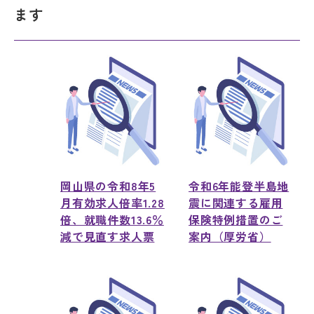
ます
岡山県の令和8年5
令和6年能登半島地
月有効求人倍率1.28
震に関連する雇用
倍、就職件数13.6％
保険特例措置のご
減で見直す求人票
案内（厚労省）