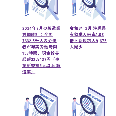
2024年2月の製造業
令和8年2月 沖縄県
労働統計：全国
有効求人倍率1.08
7632.5千人の労働
倍と新規求人9,675
者が総実労働時間
人減少
157時間、現金給与
総額32万137円（事
業所規模5人以上 製
造業）