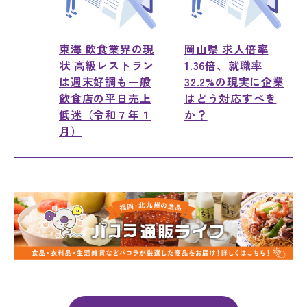
東海 飲食業界の現
岡山県 求人倍率
状 高級レストラン
1.36倍、就職率
は週末好調も一般
32.2%の現実に企業
飲食店の平日売上
はどう対応すべき
低迷（令和７年１
か？
月）