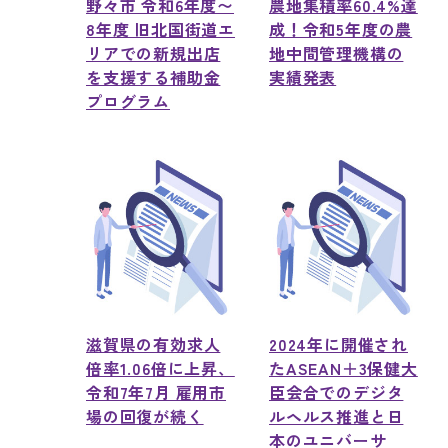
野々市 令和6年度〜
農地集積率60.4%達
8年度 旧北国街道エ
成！令和5年度の農
リアでの新規出店
地中間管理機構の
を支援する補助金
実績発表
プログラム
滋賀県の有効求人
2024年に開催され
倍率1.06倍に上昇、
たASEAN＋3保健大
令和7年7月 雇用市
臣会合でのデジタ
場の回復が続く
ルヘルス推進と日
本のユニバーサ