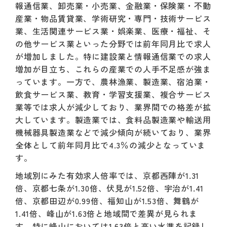
報通信業、卸売業・小売業、金融業・保険業・不動
産業・物品賃貸業、学術研究・専門・技術サービス
業、生活関連サービス業・娯楽業、医療・福祉、そ
の他サービス業といった分野では前年同月比で求人
が増加しました。特に建設業と情報通信業での求人
増加が目立ち、これらの産業での人手不足感が強ま
っています。一方で、農林漁業、製造業、宿泊業・
飲食サービス業、教育・学習支援業、複合サービス
業等では求人が減少しており、業界間での格差が拡
大しています。製造業では、食料品製造業や輸送用
機械器具製造業などで減少傾向が続いており、業界
全体として前年同月比で4.3％の減少となっていま
す。
地域別にみた有効求人倍率では、京都西陣が1.31
倍、京都七条が1.30倍、伏見が1.52倍、宇治が1.41
倍、京都田辺が0.99倍、福知山が1.53倍、舞鶴が
1.41倍、峰山が1.63倍と地域間で差異が見られま
す。特に峰山においては1.63倍と高い水準を記録し