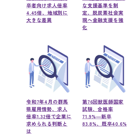
卒者向け求人倍率
な支援基準を制
4.45倍、地域別に
定、脱炭素社会実
大きな差異
現へ金融支援を強
化
令和7年4月の群馬
第76回獣医師国家
県雇用情勢、求人
試験、合格率
倍率1.32倍で企業に
71.9%―新卒
求められる判断と
83.8%、既卒40.6%
は