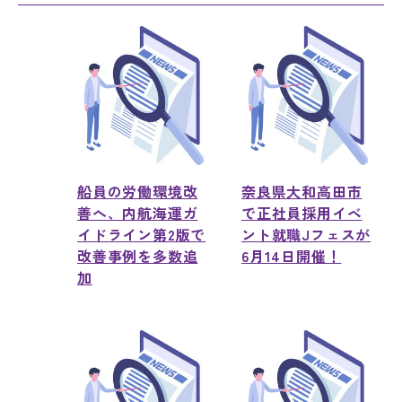
船員の労働環境改
奈良県大和高田市
善へ、内航海運ガ
で正社員採用イベ
イドライン第2版で
ント就職Jフェスが
改善事例を多数追
6月14日開催！
加