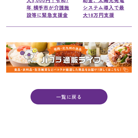
大5,000円！令和7
助金、太陽光発電
年 横手市が介護施
システム導入で最
設等に緊急支援金
大18万円支援
一覧に戻る