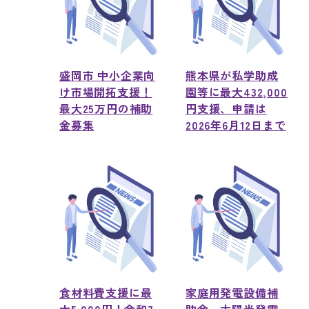
盛岡市 中小企業向
熊本県が私学助成
け市場開拓支援！
園等に最大432,000
最大25万円の補助
円支援、申請は
金募集
2026年6月12日まで
食材料費支援に最
家庭用発電設備補