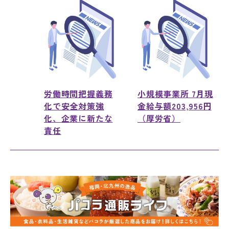
労働時間把握義務
小規模事業所 7月現
化で安全対策強
金給与額203,956円
化、企業に新たな
（厚労省）
責任