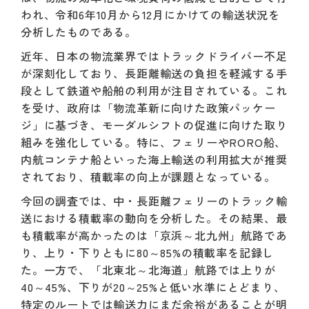
われ、令和6年10月から12月にかけての輸送状況を
分析したものである。
近年、日本の物流業界ではトラックドライバー不足
が深刻化しており、長距離輸送の負担を軽減する手
段として鉄道や船舶の利用が注目されている。これ
を受け、政府は「物流革新に向けた政策パッケー
ジ」に基づき、モーダルシフトの促進に向けた取り
組みを強化している。特に、フェリーやRORO船、
内航コンテナ船といった海上輸送の利用拡大が推奨
されており、積載率の向上が課題となっている。
今回の調査では、中・長距離フェリーのトラック輸
送における積載率の動向を分析した。その結果、最
も積載率が高かったのは「京浜～北九州」航路であ
り、上り・下りともに80～85%の積載率を記録し
た。一方で、「北東北～北海道」航路では上りが
40～45%、下りが20～25%と低い水準にとどまり、
特定のルートでは輸送力にまだ余裕があることが明