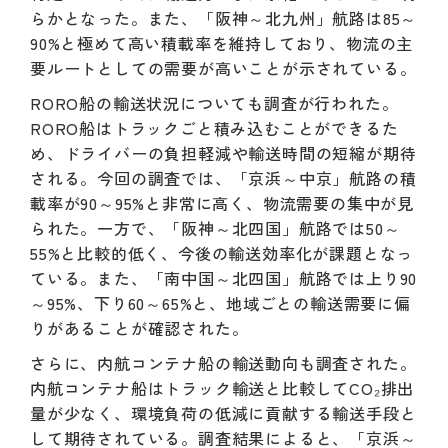
らかとなった。また、「阪神～北九州」航路は85～
90%と極めて高い積載率を維持しており、物流の主
要ルートとしての需要が高いことが示されている。
RORO船の輸送状況についても調査が行われた。
RORO船はトラックごと積み込むことができるた
め、ドライバーの負担軽減や輸送時間の短縮が期待
される。今回の調査では、「京浜～中京」航路の積
載率が90～95%と非常に高く、物流需要の集中が見
られた。一方で、「阪神～北四国」航路では50～
55%と比較的低く、今後の輸送効率化が課題となっ
ている。また、「南中国～北四国」航路では上り90
～95%、下り60～65%と、地域ごとの輸送需要に偏
りがあることが確認された。
さらに、内航コンテナ船の輸送動向も調査された。
内航コンテナ船はトラック輸送と比較してCO₂排出
量が少なく、環境負荷の低減に貢献する輸送手段と
して期待されている。調査結果によると、「京浜～