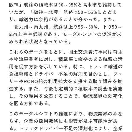
阪神」航路の積載率は90～95%と高水準を維持して
いたが、「阪神～北陸」航路は50～55%にとどま
り、輸送力に余裕があることが分かった。また、
「北九州～南九州」航路は上り55～60%、下り50～
55%とやや低調であり、モーダルシフトの促進が求
められる状況となっている。
これらのデータをもとに、国土交通省海事局は荷主
や物流事業者に対し、積載率に余裕のある航路の活
用を促す方針を示している。特に、トラック輸送の
負担軽減とドライバー不足の解消を目的とし、フェ
リーやRORO船の利用拡大を支援する取り組みを推
進する。また、今後も定期的に積載率の調査を実施
し、その結果を公表することで、物流業界の効率化
を図る方針である。
このモーダルシフトの推進により、物流業界のみな
らず、企業の採用戦略にも影響が及ぶ可能性があ
る。トラックドライバー不足の深刻化により、企業