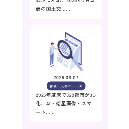
表の国土交……
2026.08.07
労務・人事ニュース
2025年度末で329都市が3D
化、AI・衛星画像・スマ
ート……