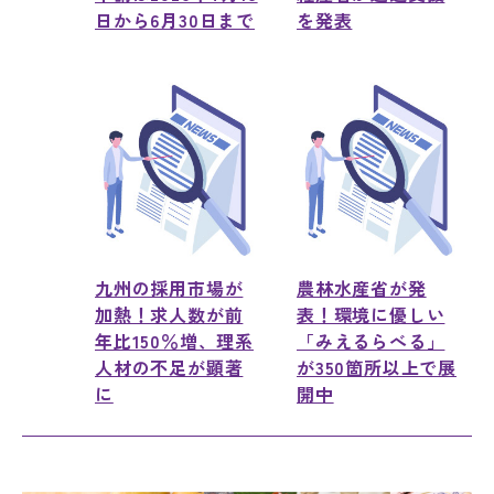
日から6月30日まで
を発表
九州の採用市場が
農林水産省が発
加熱！求人数が前
表！環境に優しい
年比150％増、理系
「みえるらべる」
人材の不足が顕著
が350箇所以上で展
に
開中