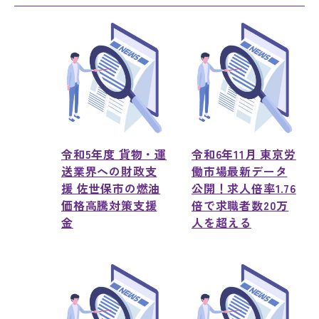
令和5年度 貨物・運
令和6年11月 東京労
送業界への財政支
働市場最新データ
援 佐世保市の燃油
公開！求人倍率1.76
価格高騰対策支援
倍で求職者数20万
金
人を超える