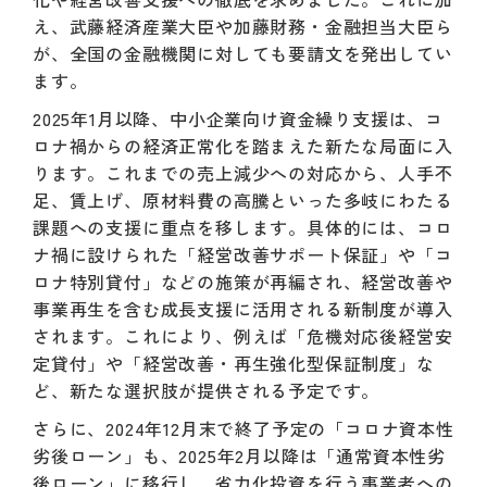
え、武藤経済産業大臣や加藤財務・金融担当大臣ら
が、全国の金融機関に対しても要請文を発出してい
ます。
2025年1月以降、中小企業向け資金繰り支援は、コ
ロナ禍からの経済正常化を踏まえた新たな局面に入
ります。これまでの売上減少への対応から、人手不
足、賃上げ、原材料費の高騰といった多岐にわたる
課題への支援に重点を移します。具体的には、コロ
ナ禍に設けられた「経営改善サポート保証」や「コ
ロナ特別貸付」などの施策が再編され、経営改善や
事業再生を含む成長支援に活用される新制度が導入
されます。これにより、例えば「危機対応後経営安
定貸付」や「経営改善・再生強化型保証制度」な
ど、新たな選択肢が提供される予定です。
さらに、2024年12月末で終了予定の「コロナ資本性
劣後ローン」も、2025年2月以降は「通常資本性劣
後ローン」に移行し、省力化投資を行う事業者への