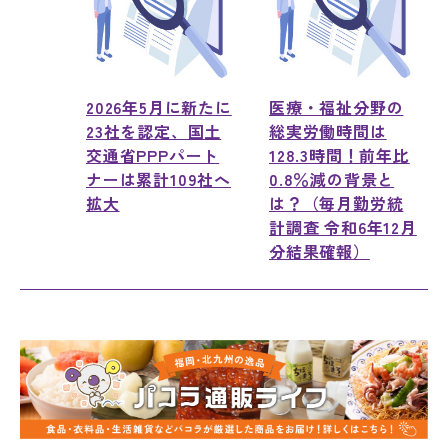
2026年5月に新たに
医療・福祉分野の
23社を認定、国土
総実労働時間は
交通省PPPパート
128.3時間！前年比
ナーは累計109社へ
0.8％減の背景と
拡大
は？（毎月勤労統
計調査 令和6年12月
分結果確報）