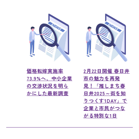
価格転嫁実施率
2月22日開催 春日井
73.9%へ、中小企業
市の魅力を再発
の交渉状況を明ら
見！「推しまち春
かにした最新調査
日井2025～街を知
りつくす1DAY」で
企業と市民がつな
がる特別な1日