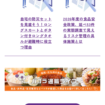
自宅の防災セット
2026年度の食品安
を見直そう！ロン
全政策、延べ53件
グスカートとボタ
の実態調査で見え
ン付きロングタオ
るリスク管理の具
ルが避難時に役立
体施策とは
つ理由