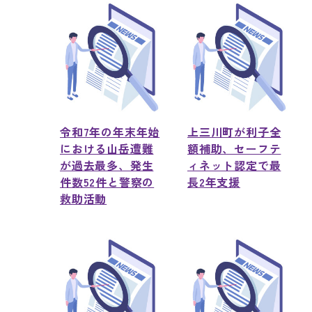
令和7年の年末年始
上三川町が利子全
における山岳遭難
額補助、セーフテ
が過去最多、発生
ィネット認定で最
件数52件と警察の
長2年支援
救助活動