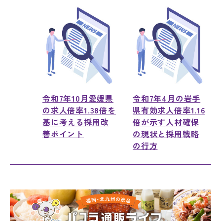
令和7年10月愛媛県
令和7年4月の岩手
の求人倍率1.38倍を
県有効求人倍率1.16
基に考える採用改
倍が示す人材確保
善ポイント
の現状と採用戦略
の行方