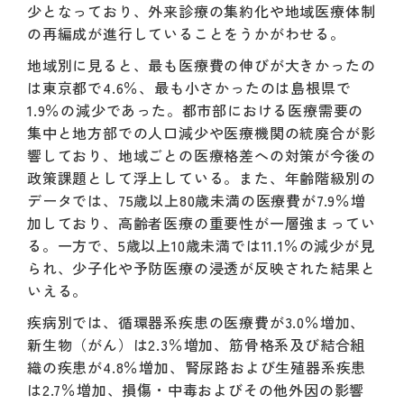
少となっており、外来診療の集約化や地域医療体制
の再編成が進行していることをうかがわせる。
地域別に見ると、最も医療費の伸びが大きかったの
は東京都で4.6％、最も小さかったのは島根県で
1.9％の減少であった。都市部における医療需要の
集中と地方部での人口減少や医療機関の統廃合が影
響しており、地域ごとの医療格差への対策が今後の
政策課題として浮上している。また、年齢階級別の
データでは、75歳以上80歳未満の医療費が7.9％増
加しており、高齢者医療の重要性が一層強まってい
る。一方で、5歳以上10歳未満では11.1％の減少が見
られ、少子化や予防医療の浸透が反映された結果と
いえる。
疾病別では、循環器系疾患の医療費が3.0％増加、
新生物（がん）は2.3％増加、筋骨格系及び結合組
織の疾患が4.8％増加、腎尿路および生殖器系疾患
は2.7％増加、損傷・中毒およびその他外因の影響