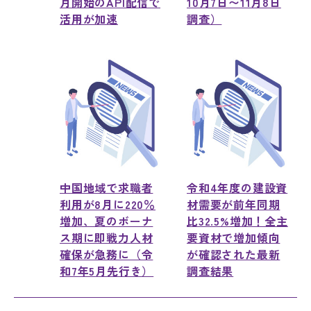
月開始のAPI配信で
10月7日〜11月8日
活用が加速
調査）
中国地域で求職者
令和4年度の建設資
利用が8月に220％
材需要が前年同期
増加、夏のボーナ
比32.5%増加！全主
ス期に即戦力人材
要資材で増加傾向
確保が急務に（令
が確認された最新
和7年5月先行き）
調査結果