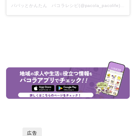
パパッとかんたん パコラレシピ(@pacola_pacolife)がシェアした投稿
広告