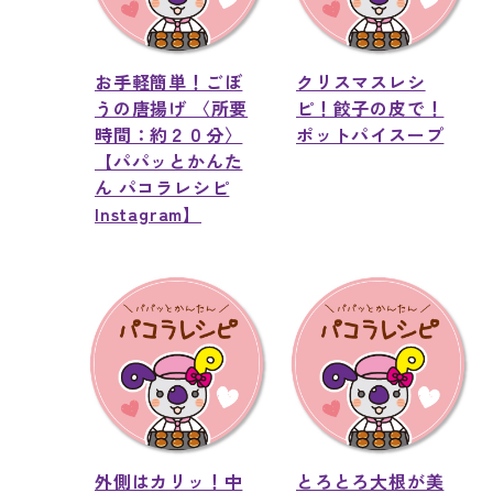
お手軽簡単！ごぼ
クリスマスレシ
うの唐揚げ 〈所要
ピ！餃子の皮で！
時間：約２０分〉
ポットパイスープ
【パパッとかんた
ん パコラレシピ
Instagram】
外側はカリッ！中
とろとろ大根が美