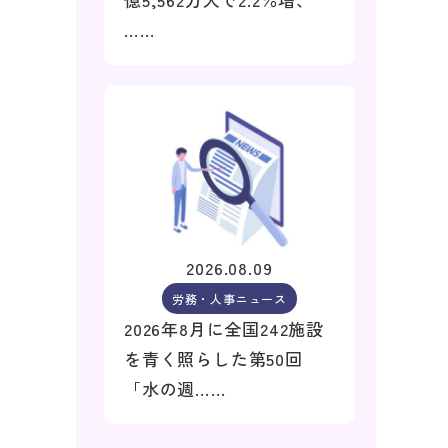
……
2026.08.09
労務・人事ニュース
2026年8月に全国242施設
を青く照らした第50回
「水の週……