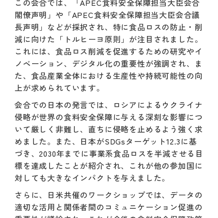
この会合では、「APEC食料安全保障担当大臣会合
閣僚声明」や「APEC食料安全保障担当大臣会合議
長声明」などが採択され、特に食品ロスの防止・削
減に向けた「トルヒーヨ原則」が注目されました。
これには、食品ロス削減を促進するための研究やイ
ノベーション、デジタル化の重要性が強調され、ま
た、食品産業全体における生産性や持続可能性の向
上が求められています。
会合での日本の発言では、ロシアによるウクライナ
侵略が世界の食料安全保障に与える深刻な影響につ
いて厳しく非難し、直ちに侵略を止めるよう強く求
めました。また、日本がSDGsターゲット12.3に基
づき、2030年までに事業系食品ロスを半減させる目
標を達成したことが紹介され、これが他の参加国に
対しても大きなインパクトを与えました。
さらに、日米共催のワークショップでは、データの
適切な活用と関係者間のコミュニケーション促進の