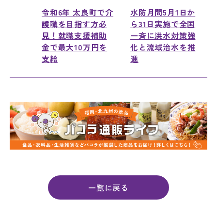
令和6年 太良町で介
水防月間5月1日か
護職を目指す方必
ら31日実施で全国
見！就職支援補助
一斉に洪水対策強
金で最大10万円を
化と流域治水を推
支給
進
一覧に戻る