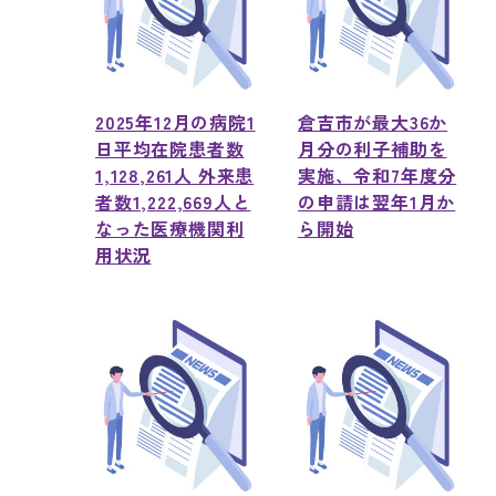
2025年12月の病院1
倉吉市が最大36か
日平均在院患者数
月分の利子補助を
1,128,261人 外来患
実施、令和7年度分
者数1,222,669人と
の申請は翌年1月か
なった医療機関利
ら開始
用状況