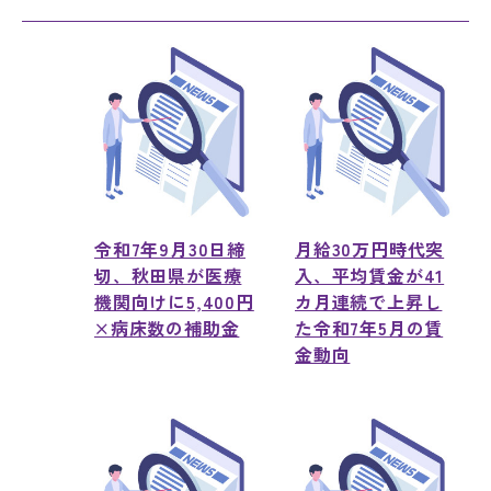
令和7年9月30日締
月給30万円時代突
切、秋田県が医療
入、平均賃金が41
機関向けに5,400円
カ月連続で上昇し
×病床数の補助金
た令和7年5月の賃
金動向