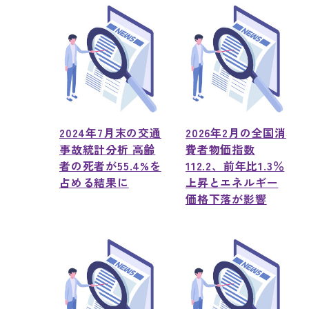
2024年7月末の交通
2026年2月の全国消
事故統計分析 高齢
費者物価指数
者の死者が55.4%を
112.2、前年比1.3％
占める結果に
上昇とエネルギー
価格下落が影響