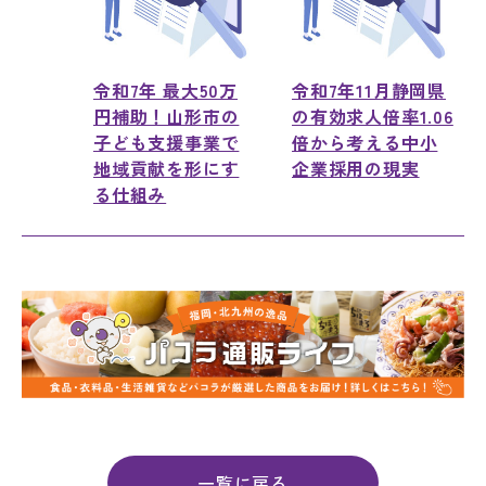
令和7年 最大50万
令和7年11月静岡県
円補助！山形市の
の有効求人倍率1.06
子ども支援事業で
倍から考える中小
地域貢献を形にす
企業採用の現実
る仕組み
一覧に戻る