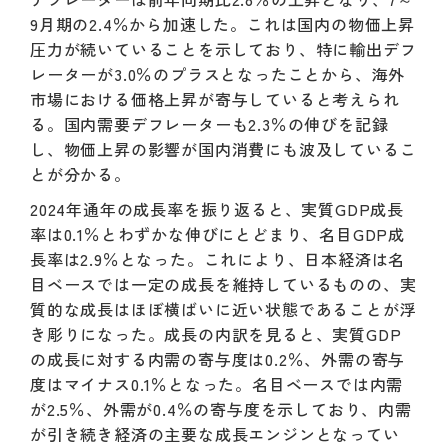
9月期の2.4％から加速した。これは国内の物価上昇
圧力が続いていることを示しており、特に輸出デフ
レーターが3.0％のプラスとなったことから、海外
市場における価格上昇が寄与していると考えられ
る。国内需要デフレーターも2.3％の伸びを記録
し、物価上昇の影響が国内消費にも波及しているこ
とが分かる。
2024年通年の成長率を振り返ると、実質GDP成長
率は0.1％とわずかな伸びにとどまり、名目GDP成
長率は2.9％となった。これにより、日本経済は名
目ベースでは一定の成長を維持しているものの、実
質的な成長はほぼ横ばいに近い状態であることが浮
き彫りになった。成長の内訳を見ると、実質GDP
の成長に対する内需の寄与度は0.2％、外需の寄与
度はマイナス0.1％となった。名目ベースでは内需
が2.5％、外需が0.4％の寄与度を示しており、内需
が引き続き経済の主要な成長エンジンとなってい