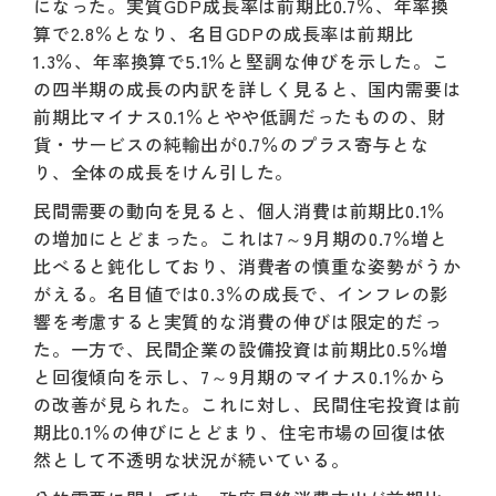
になった。実質GDP成長率は前期比0.7％、年率換
算で2.8％となり、名目GDPの成長率は前期比
1.3％、年率換算で5.1％と堅調な伸びを示した。こ
の四半期の成長の内訳を詳しく見ると、国内需要は
前期比マイナス0.1％とやや低調だったものの、財
貨・サービスの純輸出が0.7％のプラス寄与とな
り、全体の成長をけん引した。
民間需要の動向を見ると、個人消費は前期比0.1％
の増加にとどまった。これは7～9月期の0.7％増と
比べると鈍化しており、消費者の慎重な姿勢がうか
がえる。名目値では0.3％の成長で、インフレの影
響を考慮すると実質的な消費の伸びは限定的だっ
た。一方で、民間企業の設備投資は前期比0.5％増
と回復傾向を示し、7～9月期のマイナス0.1％から
の改善が見られた。これに対し、民間住宅投資は前
期比0.1％の伸びにとどまり、住宅市場の回復は依
然として不透明な状況が続いている。