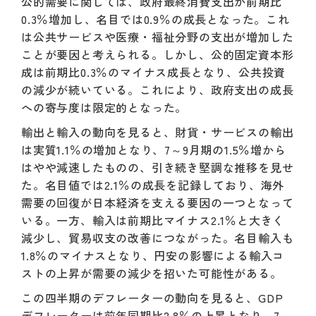
公的需要に関しては、政府最終消費支出が前期比
0.3％増加し、名目では0.9％の成長となった。これ
は公共サービスや医療・福祉分野の支出が増加した
ことが要因と考えられる。しかし、公的固定資本形
成は前期比0.3％のマイナス成長となり、公共投資
の減少が続いている。これにより、政府支出の成長
への寄与度は限定的となった。
輸出と輸入の動向を見ると、財貨・サービスの輸出
は実質1.1％の増加となり、7～9月期の1.5％増から
はやや減速したものの、引き続き堅調な推移を見せ
た。名目値では2.1％の成長を記録しており、海外
需要の回復が日本経済を支える要因の一つとなって
いる。一方、輸入は前期比マイナス2.1％と大きく
減少し、貿易収支の改善につながった。名目輸入も
1.8％のマイナスとなり、円安の影響による輸入コ
ストの上昇が需要の減少を招いた可能性がある。
この四半期のデフレーターの動向を見ると、GDP
デフレーターは前年同期比2.8％の上昇となり、7～