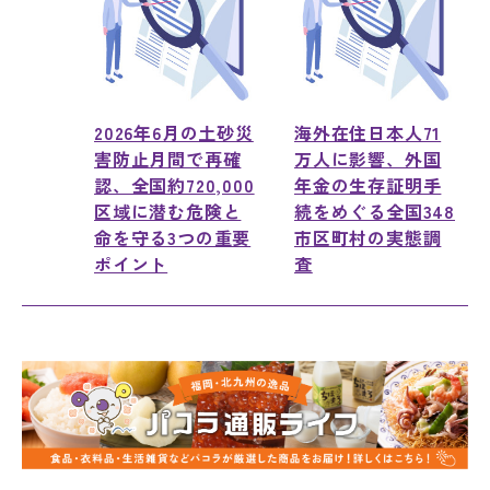
2026年6月の土砂災
海外在住日本人71
害防止月間で再確
万人に影響、外国
認、全国約720,000
年金の生存証明手
区域に潜む危険と
続をめぐる全国348
命を守る3つの重要
市区町村の実態調
ポイント
査