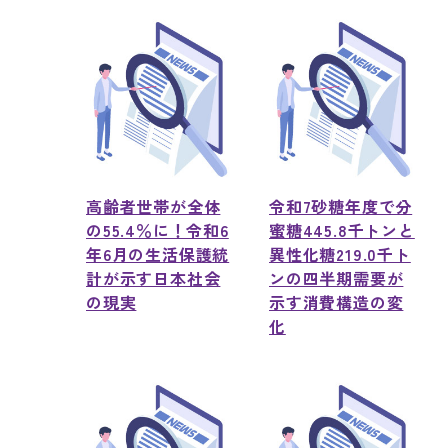
高齢者世帯が全体
令和7砂糖年度で分
の55.4％に！令和6
蜜糖445.8千トンと
年6月の生活保護統
異性化糖219.0千ト
計が示す日本社会
ンの四半期需要が
の現実
示す消費構造の変
化