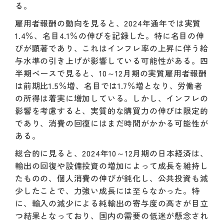
る。
雇用者報酬の動向を見ると、2024年通年では実質
1.4％、名目4.1％の伸びを記録した。特に名目の伸
びが顕著であり、これはインフレ率の上昇に伴う給
与水準の引き上げが影響している可能性がある。四
半期ベースで見ると、10～12月期の実質雇用者報酬
は前期比1.5％増、名目では1.7％増となり、労働者
の所得は着実に増加している。しかし、インフレの
影響を考慮すると、実質的な購買力の伸びは限定的
であり、消費の回復にはまだ時間がかかる可能性が
ある。
総合的に見ると、2024年10～12月期の日本経済は、
輸出の回復や設備投資の増加によって成長を維持し
たものの、個人消費の伸びが鈍化し、公共投資も減
少したことで、力強い成長には至らなかった。特
に、輸入の減少による純輸出の寄与度の高さが目立
つ結果となっており、国内の需要の低迷が懸念され