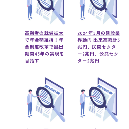
高齢者の就労拡大
2024年3月の建設業
で年金額維持！年
界動向 出来高総計5
金制度改革で拠出
兆円、民間セクタ
期間45年の実現を
ー2兆円、公共セク
目指す
ター2兆円