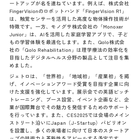
ートアップが名を連ねています。例えば、株式会社
FingerVisionのロボットハンド「FingerVision R1」
は、触覚センサーを活用した高度な物体操作技術が
特徴です。一方、モノグサ株式会社の「Monoxer
Junior」は、AIを活用した家庭学習アプリで、子ど
もの学習体験を最適化します。また、Qolo株式会
社の「Qolo Rehabilitation」は理学療法の効率化を
目指したデジタルヘルス分野の製品として注目を集
めました。
ジェトロは、「世界初」「地域初」「産業初」を掲
げ、イノベーションアワード受賞を目指す企業に向
けた支援を強化しています。展示会での英語ピッチ
トレーニング、ブース設営、イベント企画など、企
業が国際舞台でその魅力を発信するためのサポート
を行っています。また、CES2025では会場のメイン
ストリート沿いにJapan（J-Startup）パビリオン
を設置し、多くの来場者に向けて日本のスタートア
ップの技術力と革新性をアピールする予定です。