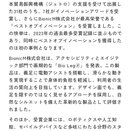
本貿易振興機構（ジェトロ）の支援を受けて出展し
た31社のうち、7社がイノベーションアワードを受
賞し、さらにBionicM株式会社が最高栄誉である
「ベストオブイノベーション」を受賞しました。こ
の快挙は、2023年の過去最多受賞記録に並ぶもので
あり、同時にベストオブイノベーションを獲得した
のは初の事例となります。
BionicM株式会社は、アクセシビリティとエイジテ
ック部門で画期的な「Bio Leg🄬」を発表。この製
品は、義足に電動アシストを搭載し、滑らかな動き
を実現することで身体的負担を軽減し、利用者の生
活の質向上を目指しています。デザイン面でも、義
足を隠すのではなく見せるアプローチを採用し、自
然なシルエットを備えた革新的な製品として評価さ
れました。
そのほか、受賞企業には、ロボティクスや人工知
能、モバイルデバイスなど多岐にわたる分野のスタ