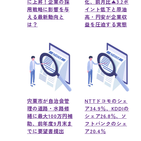
に上昇！企業の採
化、前月比▲3.2ポ
用戦略に影響を与
イント低下と原油
える最新動向と
高・円安が企業収
は？
益を圧迫する実態
宍粟市が自治会管
NTTドコモのシェ
理の道路・水路修
ア34.9％、KDDIの
繕に最大100万円補
シェア26.8％、ソ
助、前年度9月末ま
フトバンクのシェ
でに要望書提出
ア20.4％