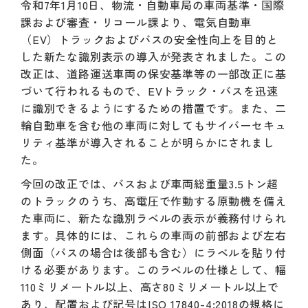
令和7年1月10日、物流・自動車局の車両基準・国際
課および審査・リコール課より、電気自動車
（EV）トラックおよびバスの安全性向上を目的と
した新たな識別表示の導入が発表されました。この
改正は、道路運送車両の保安基準等の一部改正に基
づいて行われるもので、EVトラック・バスを迅速
に識別できるようにするための措置です。また、二
輪自動車を含む他の車両に対してもサイバーセキュ
リティ基準が導入されることが明らかにされまし
た。
今回の改正では、バスおよび車両総重量3.5トン超
のトラックのうち、高電圧で作動する原動機を備え
た車両に、新たな識別ラベルの表示が義務付けられ
ます。具体的には、これらの車両の前部および左右
側面（バスの場合は後部も含む）にラベルを貼り付
ける必要があります。このラベルの仕様として、幅
110ミリメートル以上、高さ80ミリメートル以上で
あり、配置および記号はISO 17840-4:2018の規格に