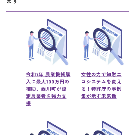
ます
令和7年 農業機械購
女性の力で知財エ
入に最大100万円の
コシステムを変え
補助、西川町が認
る！特許庁の事例
定農業者を強力支
集が示す未来像
援