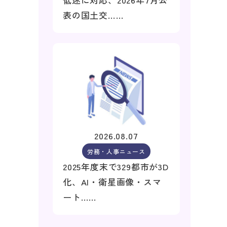
表の国土交……
2026.08.07
労務・人事ニュース
2025年度末で329都市が3D
化、AI・衛星画像・スマ
ート……