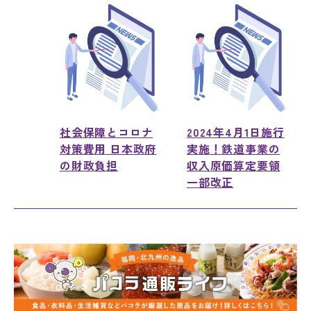
社会保障とコロナ
2024年4月1日施行
対策費用 日本政府
実施！鉄道事業の
の財政負担
収入原価算定要領
一部改正