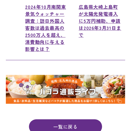
2024年10月南関東
広島県大崎上島町
景気ウォッチャー
が太陽光発電導入
調査：訪日外国人
に5万円補助、申請
客数は過去最高の
は2026年3月31日ま
2500万人を超え、
で
消費動向に与える
影響とは？
一覧に戻る