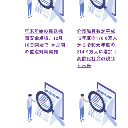
年末年始の輸送機
介護職員数が平成
関安全点検、12月
12年度の170.8万人
10日開始で1か月間
から令和元年度の
の重点対策実施
214.9万人に増加！
高齢化社会の現状
と未来