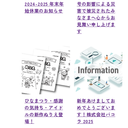
2024-2025 年末年
号の影響による災
始休業のお知らせ
害で被災されたみ
なさまへ心からお
見舞い申し上げま
す
ひなまつり・感謝
新年あけましてお
の気持ち・アイド
めでとうございま
ルの新作ぬりえ登
す！株式会社パコ
場！
ラ 2025