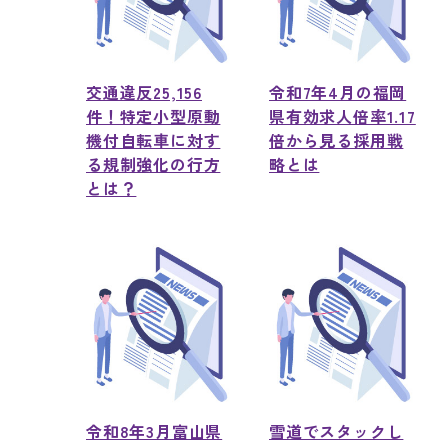
交通違反25,156
令和7年4月の福岡
件！特定小型原動
県有効求人倍率1.17
機付自転車に対す
倍から見る採用戦
る規制強化の行方
略とは
とは？
令和8年3月富山県
雪道でスタックし