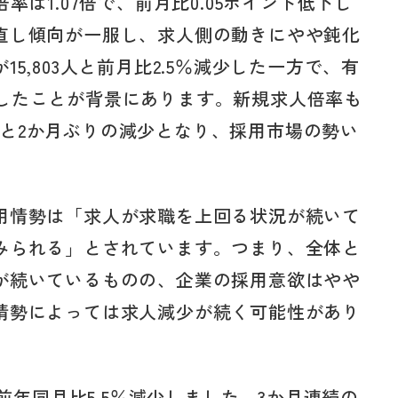
率は1.07倍で、前月比0.05ポイント低下し
直し傾向が一服し、求人側の動きにやや鈍化
5,803人と前月比2.5％減少した一方で、有
％増加したことが背景にあります。新規求人倍率も
低下）と2か月ぶりの減少となり、採用市場の勢い
用情勢は「求人が求職を上回る状況が続いて
みられる」とされています。つまり、全体と
が続いているものの、企業の採用意欲はやや
情勢によっては求人減少が続く可能性があり
、前年同月比5.5％減少しました。3か月連続の