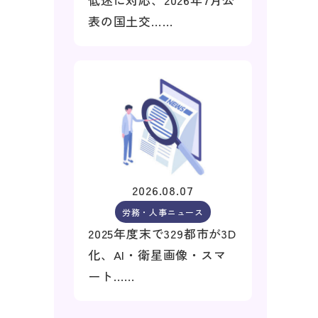
表の国土交……
2026.08.07
労務・人事ニュース
2025年度末で329都市が3D
化、AI・衛星画像・スマ
ート……