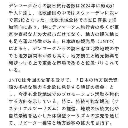
デンマークからの訪日旅行者数は2024年に約4万1
千人に達し、北欧諸国の中ではスウェーデンに次い
で第2位となった。北欧地域全体での訪日客数は増
加傾向にあり、特にデンマーク人旅行者の多くが東
京や京都などの大都市だけでなく、地方の観光地に
も足を運ぶ特徴がある。日本政府観光局（JNTO）
によると、デンマークからの訪日客は北欧地域の中
でも地方訪問率が最も高く、地方創生と観光振興を
結びつける上で重要な市場であると位置づけられて
いる。
JNTOは今回の受賞を受けて、「日本の地方観光資
源の多様な魅力を北欧に発信する絶好の機会」と
し、今後も北欧地域でのプロモーション活動を強化
する方針を示している。特に、持続可能な観光（サ
ステナブルツーリズム）の推進、地域の伝統文化や
自然景観を活かした体験型ツーリズムの拡充を通じ
て、リピーター獲得と地方誘客の拡大を目指す。