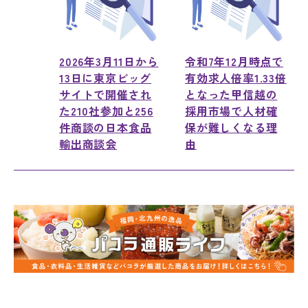
2026年3月11日から
令和7年12月時点で
13日に東京ビッグ
有効求人倍率1.33倍
サイトで開催され
となった甲信越の
た210社参加と256
採用市場で人材確
件商談の日本食品
保が難しくなる理
輸出商談会
由