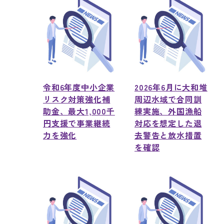
令和6年度中小企業
2026年6月に大和堆
リスク対策強化補
周辺水域で合同訓
助金、最大1,000千
練実施、外国漁船
円支援で事業継続
対応を想定した退
力を強化
去警告と放水措置
を確認