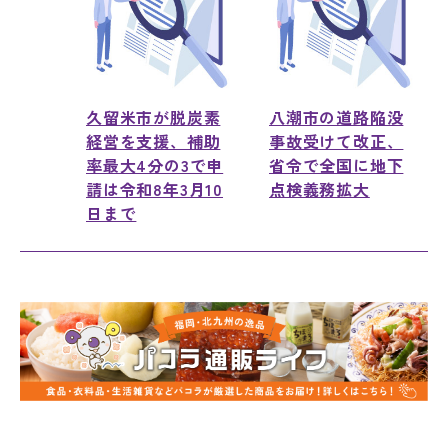
久留米市が脱炭素
八潮市の道路陥没
経営を支援、補助
事故受けて改正、
率最大4分の3で申
省令で全国に地下
請は令和8年3月10
点検義務拡大
日まで