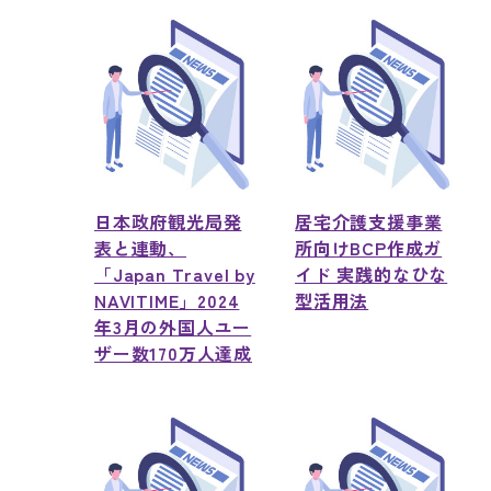
日本政府観光局発
居宅介護支援事業
表と連動、
所向けBCP作成ガ
「Japan Travel by
イド 実践的なひな
NAVITIME」2024
型活用法
年3月の外国人ユー
ザー数170万人達成