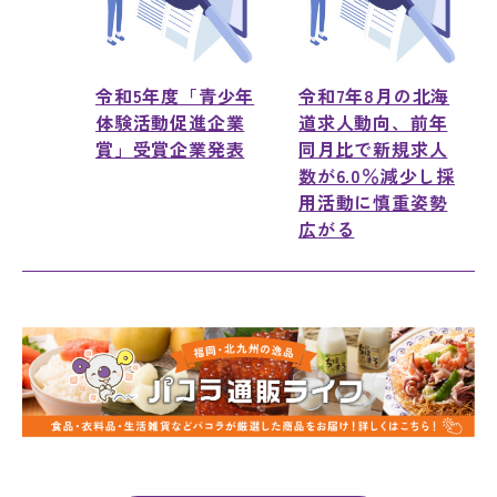
令和5年度「青少年
令和7年8月の北海
体験活動促進企業
道求人動向、前年
賞」受賞企業発表
同月比で新規求人
数が6.0％減少し採
用活動に慎重姿勢
広がる