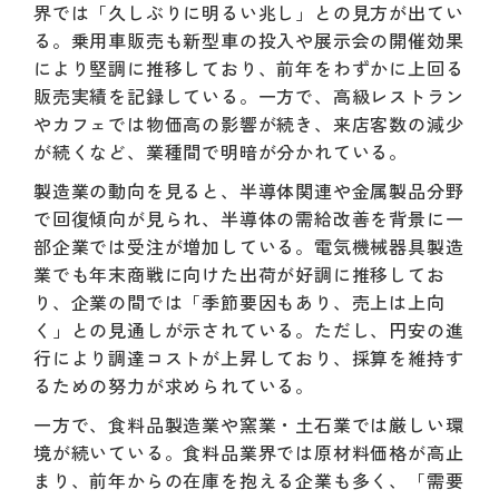
界では「久しぶりに明るい兆し」との見方が出てい
る。乗用車販売も新型車の投入や展示会の開催効果
により堅調に推移しており、前年をわずかに上回る
販売実績を記録している。一方で、高級レストラン
やカフェでは物価高の影響が続き、来店客数の減少
が続くなど、業種間で明暗が分かれている。
製造業の動向を見ると、半導体関連や金属製品分野
で回復傾向が見られ、半導体の需給改善を背景に一
部企業では受注が増加している。電気機械器具製造
業でも年末商戦に向けた出荷が好調に推移してお
り、企業の間では「季節要因もあり、売上は上向
く」との見通しが示されている。ただし、円安の進
行により調達コストが上昇しており、採算を維持す
るための努力が求められている。
一方で、食料品製造業や窯業・土石業では厳しい環
境が続いている。食料品業界では原材料価格が高止
まり、前年からの在庫を抱える企業も多く、「需要