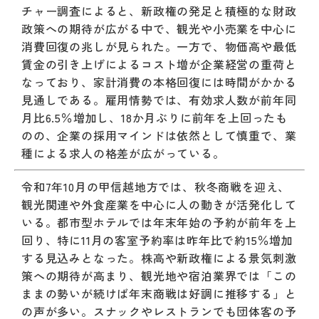
チャー調査によると、新政権の発足と積極的な財政
政策への期待が広がる中で、観光や小売業を中心に
消費回復の兆しが見られた。一方で、物価高や最低
賃金の引き上げによるコスト増が企業経営の重荷と
なっており、家計消費の本格回復には時間がかかる
見通しである。雇用情勢では、有効求人数が前年同
月比6.5％増加し、18か月ぶりに前年を上回ったも
のの、企業の採用マインドは依然として慎重で、業
種による求人の格差が広がっている。
令和7年10月の甲信越地方では、秋冬商戦を迎え、
観光関連や外食産業を中心に人の動きが活発化して
いる。都市型ホテルでは年末年始の予約が前年を上
回り、特に11月の客室予約率は昨年比で約15％増加
する見込みとなった。株高や新政権による景気刺激
策への期待が高まり、観光地や宿泊業界では「この
ままの勢いが続けば年末商戦は好調に推移する」と
の声が多い。スナックやレストランでも団体客の予