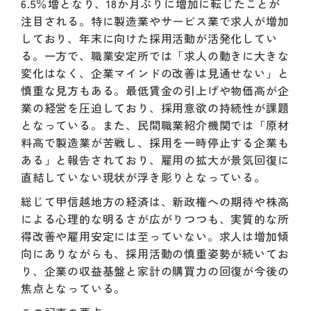
6.5％増となり、18か月ぶりに増加に転じたことが
注目される。特に製造業やサービス業で求人が増加
しており、年末に向けた採用活動が活発化してい
る。一方で、職業安定所では「求人の動きに大きな
変化はなく、企業マインドの改善は見通せない」と
慎重な見方もある。最低賃金の引上げや物価高が企
業の経営を圧迫しており、採用意欲の持続性が課題
となっている。また、民間職業紹介機関では「原材
料高で製造業が苦戦し、採用を一時停止する企業も
ある」と報告されており、雇用の拡大が景気回復に
直結していない現状が浮き彫りとなっている。
総じて甲信越地方の経済は、新政権への期待や株高
による心理的な明るさが広がりつつも、実質的な所
得改善や雇用安定には至っていない。求人は増加傾
向にありながらも、採用活動の慎重姿勢が続いてお
り、企業の収益基盤と家計の購買力の回復が今後の
焦点となっている。