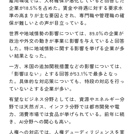
雇用環境では、人材確保が悪化していると回答した
企業が18.5％を占めた。賃金や待遇に対する要求水
準の高まりが主な要因とされ、専門職や管理職の確
保が難しいとの声が目立っている。
世界や地域情勢の影響については、89.0％の企業が
政治や外交の動きが事業に影響を与えていると回答
した。特に地域情勢に関する影響を挙げる企業が多
い結果となった。
一方、米国の追加関税措置などの影響については、
「影響はない」とする回答が53.1％で最多となっ
た。具体的な対応策についても、特段の対応を行っ
ていないとする企業が多い。
有望なビジネス分野としては、資源やエネルギー分
野では天然ガス、インフラ分野では都市開発や電
力、消費市場では食品が挙げられている。前年に続
き、AI分野への関心も高い。
人権への対応では、人権デューディリジェンスを実