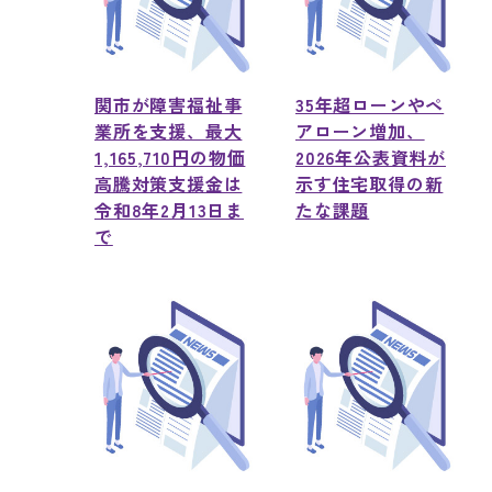
関市が障害福祉事
35年超ローンやペ
業所を支援、最大
アローン増加、
1,165,710円の物価
2026年公表資料が
高騰対策支援金は
示す住宅取得の新
令和8年2月13日ま
たな課題
で