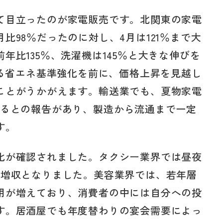
て目立ったのが家電販売です。北関東の家電
比98％だったのに対し、4月は121％まで大
年比135％、洗濯機は145％と大きな伸びを
まる省エネ基準強化を前に、価格上昇を見越し
ことがうかがえます。輸送業でも、夏物家電
いるとの報告があり、製造から流通まで一定
す。
化が確認されました。タクシー業界では昼夜
の増収となりました。美容業界では、若年層
用が増えており、消費者の中には自分への投
す。居酒屋でも年度替わりの宴会需要によっ