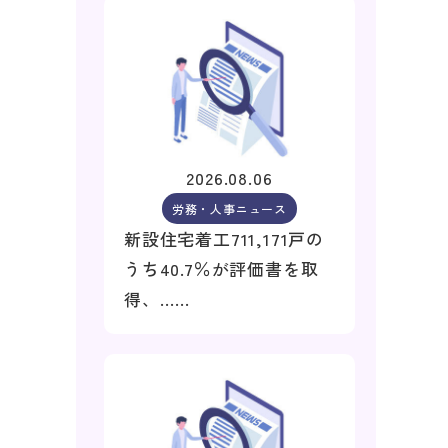
2026.08.06
労務・人事ニュース
新設住宅着工711,171戸の
うち40.7％が評価書を取
得、……