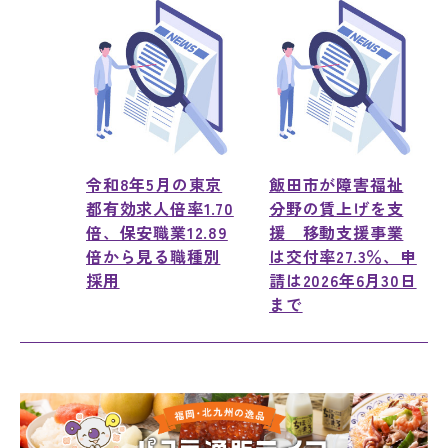
令和8年5月の東京
飯田市が障害福祉
都有効求人倍率1.70
分野の賃上げを支
倍、保安職業12.89
援 移動支援事業
倍から見る職種別
は交付率27.3％、申
採用
請は2026年6月30日
まで