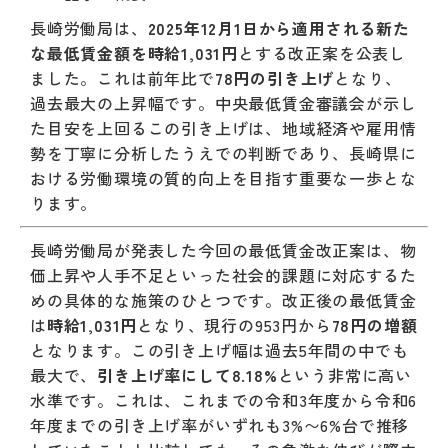
長崎労働局は、
2025年12月1日から適用される新た
な最低賃金額を時給1,031円
とする改正案を公表し
ました。これは前年比で
78円の引き上げ
となり、
過去最大の上昇幅です。中央最低賃金審議会が示し
た目安を上回るこの引き上げは、地域経済や雇用情
勢を丁寧に分析したうえでの判断であり、長崎県に
おける労働環境の質的向上を目指す重要な一歩とな
ります。
長崎労働局が発表した今回の最低賃金改正案は、物
価上昇や人手不足といった社会的課題に対応するた
めの具体的な施策のひとつです。改正後の最低賃金
は
時給1,031円
となり、現行の953円から
78円の増額
となります。この引き上げ幅は過去5年間の中でも
最大で、
引き上げ率にして8.18%
という非常に高い
水準です。これは、これまでの令和3年度から令和6
年度までの引き上げ率がいずれも3%〜6%台で推移