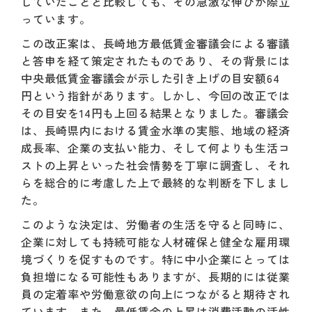
していたことと比較しても、その急激な伸びが際立
っています。
この改正案は、長崎地方最低賃金審議会による審議
と答申を経て策定されたものであり、その背景には
中央最低賃金審議会が示した引き上げの目安額64
円という指針があります。しかし、今回の改正では
その目安を14円も上回る結果となりました。審議会
は、長崎県内における賃金水準の実態、地域の経済
成長率、企業の支払い能力、そして何よりも生活コ
ストの上昇といった社会情勢を丁寧に調査し、それ
らを総合的に考慮した上で最終的な判断を下しまし
た。
このような決定は、労働者の生活を守ると同時に、
企業に対しても持続可能な人材確保と健全な雇用環
境づくりを促すものです。特に中小企業にとっては
負担増になる可能性もありますが、長期的には従業
員の定着率や労働意欲の向上につながると期待され
ています。また、最低賃金の上昇は消費活動の活性