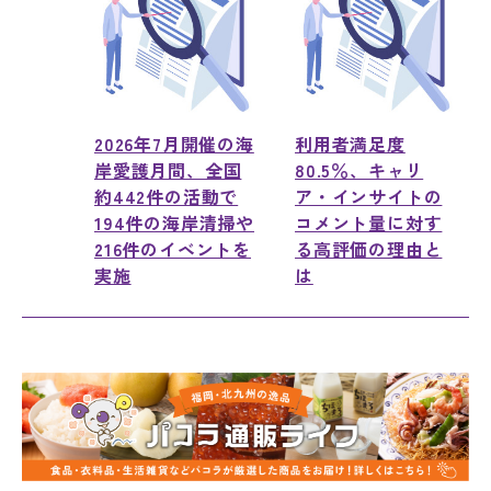
2026年7月開催の海
利用者満足度
岸愛護月間、全国
80.5％、キャリ
約442件の活動で
ア・インサイトの
194件の海岸清掃や
コメント量に対す
216件のイベントを
る高評価の理由と
実施
は