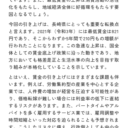
化をもたらし、地域経済全体に好循環をもたらす要
因となるでしょう。
今回の引き上げは、長崎県にとっても重要な転換点
と言えます。2021年（令和3年）には最低賃金は821
円であり、そこからわずか5年間で210円もの増額が
行われたことになります。この急速な上昇は、国全
体としての賃金底上げ政策に沿った動きであり、地
方においても格差是正と生活水準の向上を目指す取
り組みが本格化していることを示しています。
とはいえ、賃金の引き上げにはさまざまな課題も伴
います。例えば、労働集約型の産業を中心とする企
業では、人件費の増加が経営を圧迫する可能性があ
り、価格転嫁が難しい場合には利益率の低下に直結
するリスクがあります。また、パートタイムやアル
バイトを多く雇用するサービス業では、雇用調整や
時間短縮といった対応を迫られることも予想されま
す。こうしたリスクに備え、行政側としても中小企