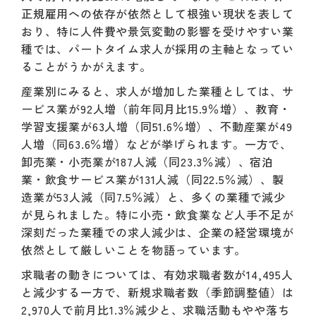
正規雇用への依存が依然として根強い現状を表して
おり、特に人件費や景気変動の影響を受けやすい業
種では、パートタイム求人が採用の主軸となってい
ることがうかがえます。
産業別にみると、求人が増加した業種としては、サ
ービス業が92人増（前年同月比15.9％増）、教育・
学習支援業が63人増（同51.6％増）、不動産業が49
人増（同63.6％増）などが挙げられます。一方で、
卸売業・小売業が187人減（同23.3％減）、宿泊
業・飲食サービス業が131人減（同22.5％減）、製
造業が53人減（同7.5％減）と、多くの業種で減少
が見られました。特に小売・飲食業など人手不足が
深刻だった業種での求人減少は、企業の経営環境が
依然として厳しいことを物語っています。
求職者の動きについては、有効求職者数が14,495人
と減少する一方で、新規求職者数（季節調整値）は
2,970人で前月比1.3％減少と、求職活動もやや落ち