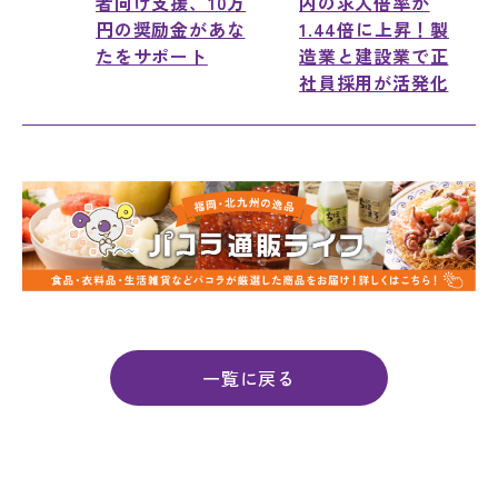
者向け支援、10万
内の求人倍率が
円の奨励金があな
1.44倍に上昇！製
たをサポート
造業と建設業で正
社員採用が活発化
一覧に戻る