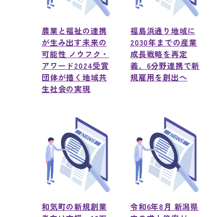
農業と福祉の連携
福島浜通り地域に
が生み出す未来の
2030年までの産業
可能性 ノウフク・
成長戦略を再定
アワード2024受賞
義、6分野連携で新
団体が描く地域共
規雇用を創出へ
生社会の実現
和気町の新規創業
令和6年8月 新潟県