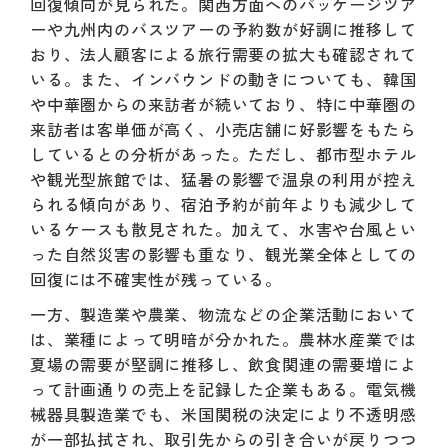
回復傾向が見られた。関西方面へのパッケージツア
ーや九州内のバスツアーの予約数が好調に推移して
おり、法人顧客による旅行需要の拡大も確認されて
いる。また、インバウンドの動きについても、韓国
や中華圏からの来訪者が続いており、特に中華圏の
来訪者は客単価が高く、小売店舗に好影響をもたら
しているとの分析があった。ただし、都市型ホテル
や観光型旅館では、猛暑の影響で温泉の利用が控え
られる傾向があり、宿泊予約が前年よりも減少して
いるケースも散見された。加えて、水害や台風とい
った自然災害の影響も重なり、観光業全体としての
回復には不確実性が残っている。
一方、製造業や農業、物流などの企業活動において
は、業種によって明暗が分かれた。農林水産業では
夏場の需要が堅調に推移し、飲食関連の需要増によ
って計画通りの売上を記録した企業もある。電気機
械器具製造業でも、米国関税の決定により不透明感
が一部払拭され、取引先からの引き合いが戻りつつ