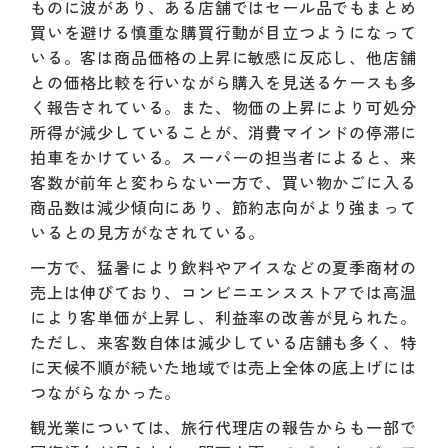
ものに波があり、ある店舗ではセール品でもまとめ
買いを避ける慎重な購買行動が目立つようになって
いる。客は商品価格の上昇に敏感に反応し、他店舗
との価格比較を行いながら購入を見送るケースも多
く報告されている。また、物価の上昇により可処分
所得が減少していることが、消費マインドの停滞に
拍車をかけている。スーパーの担当者によると、来
客数が前年と変わらない一方で、買い物かごに入る
商品数は減少傾向にあり、節約志向がより強まって
いるとの見方がなされている。
一方で、猛暑により飲料やアイスなどの夏季商材の
売上は伸びており、コンビニエンスストアでは高温
により客単価が上昇し、利益率の改善が見られた。
ただし、来客数自体は減少している店舗も多く、特
に天候不順が続いた地域では売上全体の底上げには
つながらなかった。
観光業については、旅行代理店の報告からも一部で