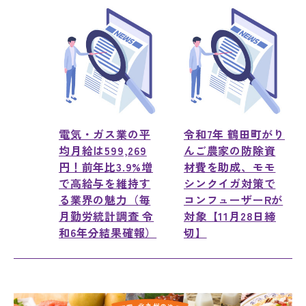
電気・ガス業の平
令和7年 鶴田町がり
均月給は599,269
んご農家の防除資
円！前年比3.9%増
材費を助成、モモ
で高給与を維持す
シンクイガ対策で
る業界の魅力（毎
コンフューザーRが
月勤労統計調査 令
対象【11月28日締
和6年分結果確報）
切】