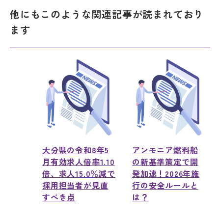
他にもこのような関連記事が読まれており
ます
大分県の令和8年5
アンモニア燃料船
月有効求人倍率1.10
の新基準策定で開
倍、求人15.0％減で
発加速！2026年施
採用担当者が見直
行の安全ルールと
すべき点
は？