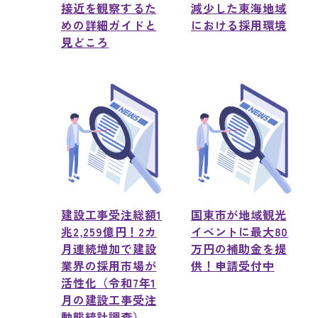
接近を観察するた
減少した東海地域
めの詳細ガイドと
における採用環境
見どころ
建設工事受注総額1
国東市が地域観光
兆2,259億円！2カ
イベントに最大80
月連続増加で建設
万円の補助金を提
業界の採用市場が
供！申請受付中
活性化（令和7年1
月の建設工事受注
動態統計調査）