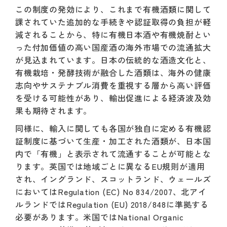
この制度の発効により、これまで有機酒類に関して
課されていた追加的な手続きや認証取得の負担が軽
減されることから、特に有機日本酒や有機焼酎とい
った付加価値の高い国産酒の海外市場での流通拡大
が見込まれています。日本の伝統的な酒造文化と、
有機栽培・発酵技術が融合した酒類は、海外の健康
志向やサステナブル消費を重視する層から高い評価
を受ける可能性があり、輸出促進による経済波及効
果も期待されます。
同様に、輸入に関しても各国が独自に定める有機認
証制度に基づいて生産・加工された酒類が、日本国
内で「有機」と表示されて流通することが可能とな
ります。英国では地域ごとに異なるEU規則が適用
され、イングランド、スコットランド、ウェールズ
においてはRegulation (EC) No 834/2007、北アイ
ルランドではRegulation (EU) 2018/848に準拠する
必要があります。米国ではNational Organic