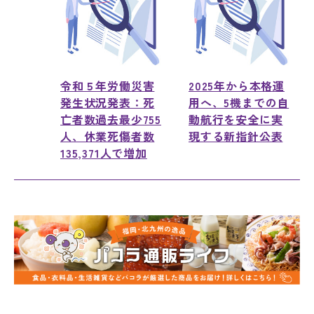
令和５年労働災害
2025年から本格運
発生状況発表：死
用へ、5機までの自
亡者数過去最少755
動航行を安全に実
人、休業死傷者数
現する新指針公表
135,371人で増加