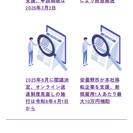
支援、申請期限は
により救急搬送
2026年3月2日
2025年8月に閣議決
安曇野市が本社移
定、オンライン送
転企業を支援、新
達制度見直しの施
規雇用1人あたり最
行は令和8年4月1日
大10万円補助
から