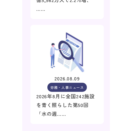
……
2026.08.09
労務・人事ニュース
2026年8月に全国242施設
を青く照らした第50回
「水の週……