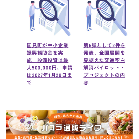
国見町が中小企業
第6弾として2件を
振興補助金を実
発表、全国展開を
施 設備投資は最
見据えた交通空白
大500,000円、申請
解消パイロット・
は2027年1月28日ま
プロジェクトの内
で
容