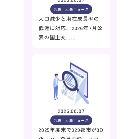
労務・人事ニュース
人口減少と潜在成長率の
低迷に対応、2026年7月公
表の国土交……
2026.08.07
労務・人事ニュース
2025年度末で329都市が3D
化、AI・衛星画像・スマ