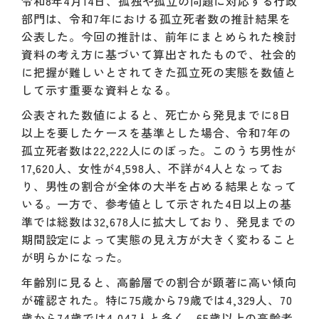
令和8年4月14日、孤独や孤立の問題に対応する行政
部門は、令和7年における孤立死者数の推計結果を
公表した。今回の推計は、前年にまとめられた検討
資料の考え方に基づいて算出されたもので、社会的
に把握が難しいとされてきた孤立死の実態を数値と
して示す重要な資料となる。
公表された数値によると、死亡から発見までに8日
以上を要したケースを基準とした場合、令和7年の
孤立死者数は22,222人にのぼった。このうち男性が
17,620人、女性が4,598人、不詳が4人となってお
り、男性の割合が全体の大半を占める結果となって
いる。一方で、参考値として示された4日以上の基
準では総数は32,678人に拡大しており、発見までの
期間設定によって実態の見え方が大きく変わること
が明らかになった。
年齢別に見ると、高齢層での割合が顕著に高い傾向
が確認された。特に75歳から79歳では4,329人、70
歳から74歳では4,047人と多く、65歳以上の高齢者