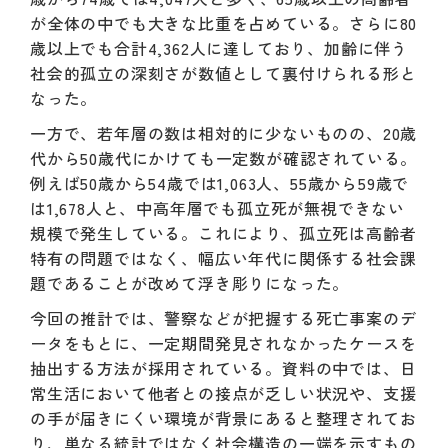
が全体の中でも大きな比重を占めている。さらに80
歳以上でも合計4,362人に達しており、加齢に伴う
社会的孤立の深刻さが数値として裏付けられる形と
なった。
一方で、若年層の数は相対的に少ないものの、20歳
代から50歳代にかけても一定数が確認されている。
例えば50歳から54歳では1,063人、55歳から59歳で
は1,678人と、中高年層でも孤立死が無視できない
規模で発生している。これにより、孤立死は高齢者
特有の問題ではなく、幅広い年代に関係する社会課
題であることが改めて浮き彫りになった。
今回の推計では、警察などが把握する死亡事案のデ
ータをもとに、一定期間発見されなかったケースを
抽出する方法が採用されている。資料の中では、日
常生活において他者との接点が乏しい状況や、支援
の手が届きにくい環境が背景にあると整理されてお
り、単なる統計ではなく社会構造の一端を示すもの