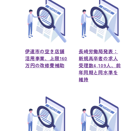
伊達市の空き店舗
長崎労働局発表：
活用事業、上限160
新規高卒者の求人
万円の改修費補助
受理数4,109人、前
年同期と同水準を
維持