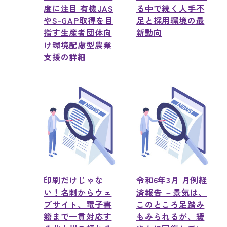
度に注目 有機JAS
る中で続く人手不
やS-GAP取得を目
足と採用環境の最
指す生産者団体向
新動向
け環境配慮型農業
支援の詳細
印刷だけじゃな
令和6年3月 月例経
い！名刺からウェ
済報告 －景気は、
ブサイト、電子書
このところ足踏み
籍まで一貫対応す
もみられるが、緩