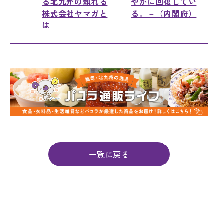
る北九州の頼れる
やかに回復してい
株式会社ヤマガと
る。－（内閣府）
は
一覧に戻る