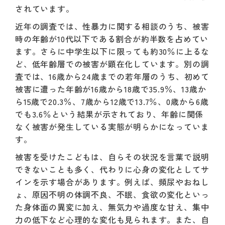
されています。
近年の調査では、性暴力に関する相談のうち、被害
時の年齢が10代以下である割合が約半数を占めてい
ます。さらに中学生以下に限っても約30％に上るな
ど、低年齢層での被害が顕在化しています。別の調
査では、16歳から24歳までの若年層のうち、初めて
被害に遭った年齢が16歳から18歳で35.9％、13歳か
ら15歳で20.3％、7歳から12歳で13.7％、0歳から6歳
でも3.6％という結果が示されており、年齢に関係
なく被害が発生している実態が明らかになっていま
す。
被害を受けたこどもは、自らその状況を言葉で説明
できないことも多く、代わりに心身の変化としてサ
インを示す場合があります。例えば、頻尿やおねし
ょ、原因不明の体調不良、不眠、食欲の変化といっ
た身体面の異変に加え、無気力や過度な甘え、集中
力の低下など心理的な変化も見られます。また、自