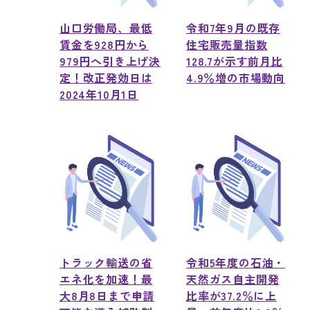
山口労働局、最低
令和7年9月の既存
賃金を928円から
住宅販売量指数
979円へ引き上げ決
128.7が示す前月比
定！改正発効日は
4.9％増の市場動向
2024年10月1日
トラック輸送の省
令和5年度の石油・
エネ化を加速！最
天然ガス自主開発
大8月8日まで申請
比率が37.2％に上