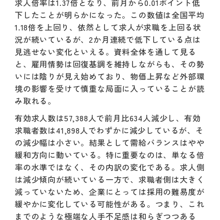
求人倍率は1.37倍となり、前月から0.01ポイント低
下したことが明らかになった。この数値は全国平均
1.18倍を上回り、依然として求人が求職を上回る状
況が続いているが、2か月連続で低下している点は
見逃せない変化といえる。資料全体を通して見る
と、雇用情勢は回復基調を維持しながらも、その勢
いには陰りが見え始めており、物価上昇など外部環
境の影響を受けて慎重な局面に入っていることが読
み取れる。
有効求人数は57,388人で前月比634人減少し、有効
求職者数は41,898人でわずかに減少しているが、そ
の減少幅は小さい。結果として需給バランスはやや
緩和方向に動いている。特に重要なのは、単なる倍
率の水準ではなく、その内訳の変化である。求人側
は減少傾向が続いている一方で、求職者側は大きく
減っていないため、企業にとっては採用の難易度が
緩やかに変化している可能性がある。つまり、これ
までのような極端な人手不足感は和らぎつつある